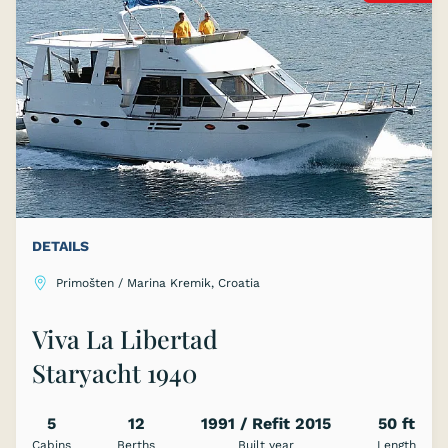
DETAILS
Primošten / Marina Kremik, Croatia
Viva La Libertad
Staryacht 1940
5
12
1991 / Refit 2015
50 ft
Cabins
Berths
Built year
Length