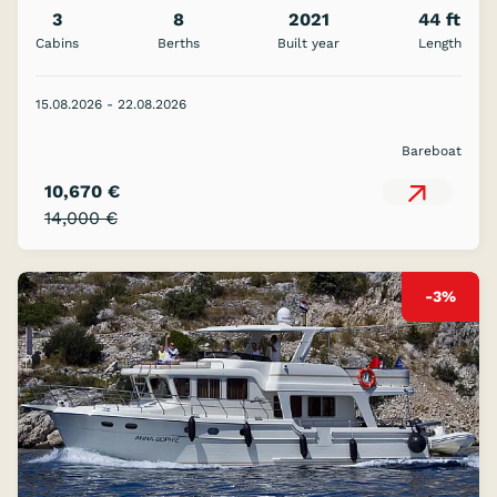
3
8
2021
44 ft
Cabins
Berths
Built year
Length
15.08.2026 - 22.08.2026
Bareboat
10,670 €
14,000 €
-3%