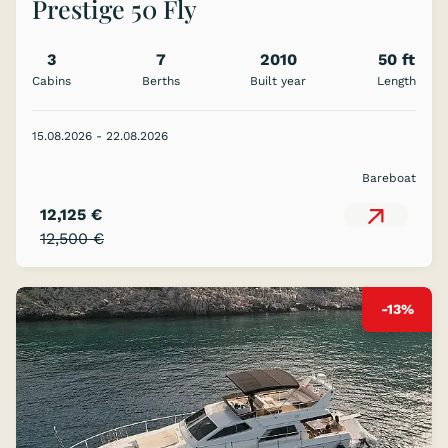
Prestige 50 Fly
3
7
2010
50 ft
Cabins
Berths
Built year
Length
15.08.2026 - 22.08.2026
Bareboat
12,125 €
12,500 €
-13%