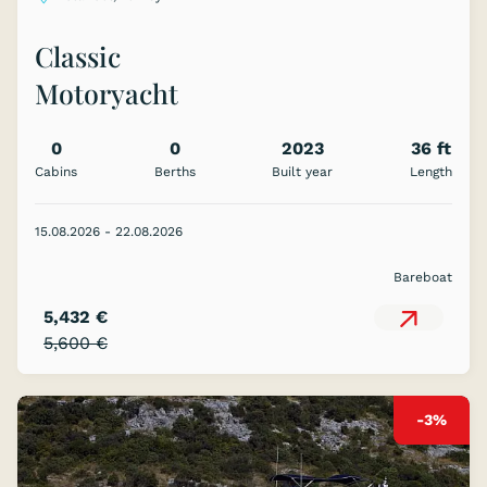
Classic
Motoryacht
0
0
2023
36 ft
Cabins
Berths
Built year
Length
15.08.2026 - 22.08.2026
Bareboat
5,432 €
5,600 €
-3%