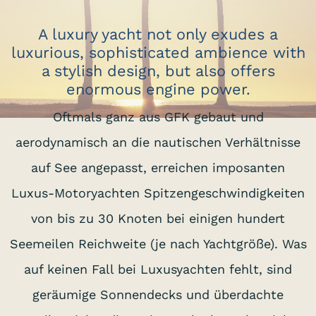
A luxury yacht not only exudes a
luxurious, sophisticated ambience with
a stylish design, but also offers
enormous engine power.
Oftmals ganz aus GFK gebaut und
aerodynamisch an die nautischen Verhältnisse
auf See angepasst, erreichen imposanten
Luxus-Motoryachten Spitzengeschwindigkeiten
von bis zu 30 Knoten bei einigen hundert
Seemeilen Reichweite (je nach Yachtgröße). Was
auf keinen Fall bei Luxusyachten fehlt, sind
geräumige Sonnendecks und überdachte